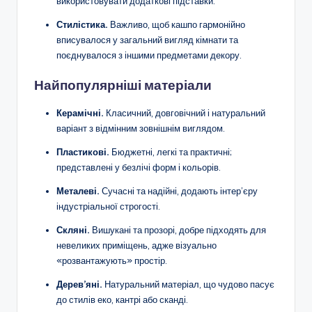
використовувати додаткові підставки.
Стилістика.
Важливо, щоб кашпо гармонійно
вписувалося у загальний вигляд кімнати та
поєднувалося з іншими предметами декору.
Найпопулярніші матеріали
Керамічні.
Класичний, довговічний і натуральний
варіант з відмінним зовнішнім виглядом.
Пластикові.
Бюджетні, легкі та практичні;
представлені у безлічі форм і кольорів.
Металеві.
Сучасні та надійні, додають інтер’єру
індустріальної строгості.
Скляні.
Вишукані та прозорі, добре підходять для
невеликих приміщень, адже візуально
«розвантажують» простір.
Дерев’яні.
Натуральний матеріал, що чудово пасує
до стилів еко, кантрі або сканді.