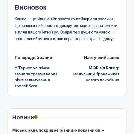
Висновок
Кашпо — це більше, ніж просто контейнер для рослини.
Це повноцінний елемент декору, що може значно змінити
вигляд вашого інтер’єру. Обирайте з душею та уявою — і
ваш зелений куточок стане справжньою окрасою дому!
Навігація
Попередній запис
Наступний запис
У Тернополі жінка
MQR від Rarog:
по
зазнала травми через
модульний бронежилет
різке гальмування
нового покоління
запису
тролейбуса
Новини
Міська рада покриває різницю показників –