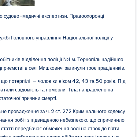
о судово-медичні експертизи. Правоохоронці
ужбі Головного управління Національної поліції у
обітників відділення поліції №1 м. Тернопіль надійшло
дприємстві в селі Мишковичі загинули троє працівників.
 що потерпілі — чоловіки віком 42, 43 та 50 років. Під
ратили свідомість та померли. Тіла направлено на
таточної причини смерті.
ьне провадження за ч. 2 ст. 272 Кримінального кодексу
онання робіт з підвищеною небезпекою, що спричинило
я статті передбачає обмеження волі на строк до п’яти
років з позбавленням права обіймати певні посади чи