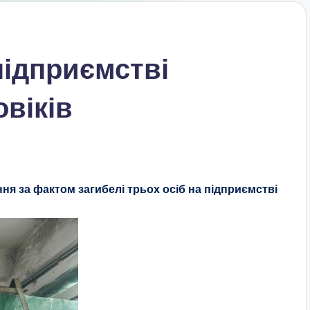
підприємстві
овіків
я за фактом загибелі трьох осіб на підприємстві