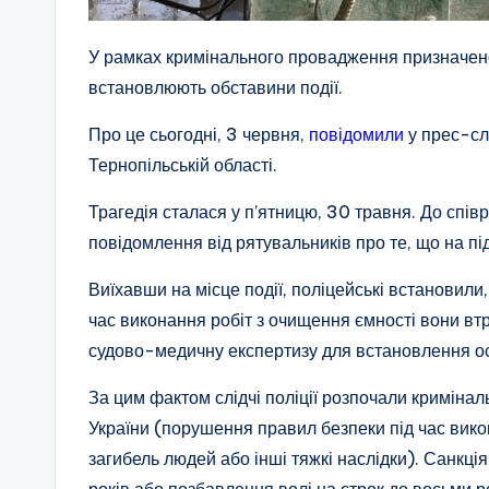
У рамках кримінального провадження призначен
встановлюють обставини події.
Про це сьогодні, 3 червня,
повідомили
у прес-сл
Тернопільській області.
Трагедія сталася у п’ятницю, 30 травня. До співр
повідомлення від рятувальників про те, що на пі
Виїхавши на місце події, поліцейські встановили,
час виконання робіт з очищення ємності вони вт
судово-медичну експертизу для встановлення ос
За цим фактом слідчі поліції розпочали кримінал
України (порушення правил безпеки під час вик
загибель людей або інші тяжкі наслідки). Санкці
років або позбавлення волі на строк до восьми 