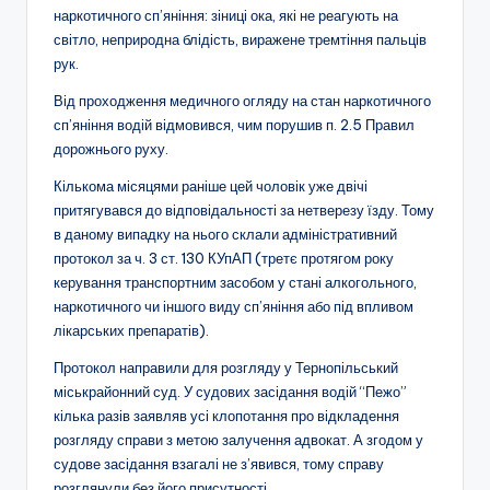
наркотичного сп’яніння: зіниці ока, які не реагують на
світло, неприродна блідість, виражене тремтіння пальців
рук.
Від проходження медичного огляду на стан наркотичного
сп’яніння водій відмовився, чим порушив п. 2.5 Правил
дорожнього руху.
Кількома місяцями раніше цей чоловік уже двічі
притягувався до відповідальності за нетверезу їзду. Тому
в даному випадку на нього склали адміністративний
протокол за ч. 3 ст. 130 КУпАП (третє протягом року
керування транспортним засобом у стані алкогольного,
наркотичного чи іншого виду сп’яніння або під впливом
лікарських препаратів).
Протокол направили для розгляду у Тернопільський
міськрайонний суд. У судових засідання водій “Пежо”
кілька разів заявляв усі клопотання про відкладення
розгляду справи з метою залучення адвокат. А згодом у
судове засідання взагалі не з’явився, тому справу
розглянули без його присутності.