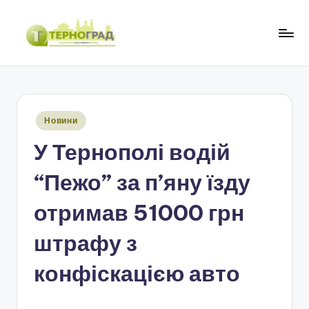
Перейти
до
Т
оперативно.
вмісту
достовірно.
е
цікаво
р
Опубліковано
Новини
н
у
У Тернополі водій
о
г
“Пежо” за п’яну їзду
р
отримав 51000 грн
а
штрафу з
д
конфіскацією авто