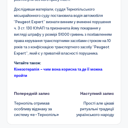
Дослідивши матеріали, суддя Тернопільського
міськрайонного суду постановила водія автомобіля
“Peugeot Expert” визнати винним у вчиненні порушення
ч. 3 ст. 130 КУпАП та призначила йому покарання у
вигляді штрафу у розмірі 51000 гривень з позбавленням
права керування транспортними засобами строком на 10
років та з конфіскацією транспортного засобу “Peugeot
Expert”, який є у приватній власності порушника.
Читайте також:
Кінезотерапія – чим вона корисна та де її можна
пройти
Навігація
Попередній запис
Наступний запис
Тернопіль отримав
Прості але цікаві
по
особливу відзнаку за
ритуальні традиції
систему «е-Тернопіль»
українського народу
запису