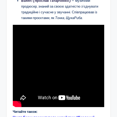
Bunht (Ярослав Татарченко)
— музичний
продюсер, знаний за своєю здатністю з’єднувати
традиційне і сучасне у звучанні. Співпрацював із
такими проєктами, як
Тонка
,
ЩукаРиба
.
Читайте також: