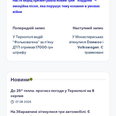
Настя Борщ презентувала новий трек “Кордони” —
емоційна пісня, яка порушує тему кохання в умовах
війни
Навігація
Попередній запис
Наступний запис
У Тернополі водій
У Монастириськах
по
“Фольксвагена” за п’яну
зіткнулися Daewoo і
ДТП отримав 17000 грн
Volkswagen. Є
запису
штрафу
травмовані
Новини
До 25° тепла: прогноз погоди у Тернополі на 8
серпня
07.08.2026
На Збаражчині зіткнулися три автомобілі. Є