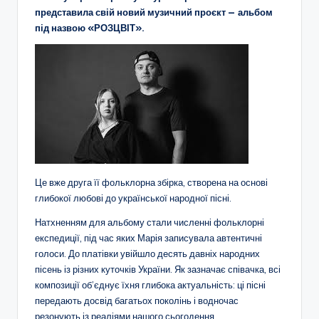
представила свій новий музичний проєкт — альбом
під назвою «РОЗЦВІТ».
Це вже друга її фольклорна збірка, створена на основі
глибокої любові до української народної пісні.
Натхненням для альбому стали численні фольклорні
експедиції, під час яких Марія записувала автентичні
голоси. До платівки увійшло десять давніх народних
пісень із різних куточків України. Як зазначає співачка, всі
композиції об’єднує їхня глибока актуальність: ці пісні
передають досвід багатьох поколінь і водночас
резонують із реаліями нашого сьогодення.