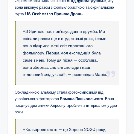
Окремо Марія виділяє пісню
«Під дубом-дубом»
, яку
вона виконує разом з фольклористкою та скрипалькою
гурту
US Orchestra Яриною Дронь
.
«З Яриною нас пов’язує давня дружба. Ми
співали разом ще в студентські роки, і саме
вона відкрила мені світ справжнього
фольклору. Перша моя експедиція була
саме з нею. Тому ця пісня — особлива,
вона зберігає спільні спогади і наш
голосовий слід у часі», — розповідає Марія.
Обкладинкою альбому стала фотокомпозиція від
українського фотографа
Романа Пашковського
. Вона
поєднує два знімки Херсону, зроблені з інтервалом у два
роки.
«Кольорове фото — це Херсон 2020 року,