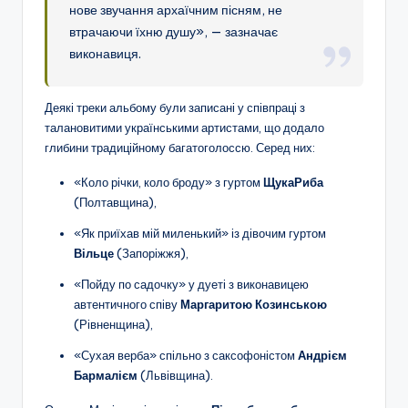
нове звучання архаїчним пісням, не
втрачаючи їхню душу», — зазначає
виконавиця.
Деякі треки альбому були записані у співпраці з
талановитими українськими артистами, що додало
глибини традиційному багатоголоссю. Серед них:
«Коло річки, коло броду» з гуртом
ЩукаРиба
(Полтавщина),
«Як приїхав мій миленький» із дівочим гуртом
Вільце
(Запоріжжя),
«Пойду по садочку» у дуеті з виконавицею
автентичного співу
Маргаритою Козинською
(Рівненщина),
«Сухая верба» спільно з саксофоністом
Андрієм
Бармалієм
(Львівщина).