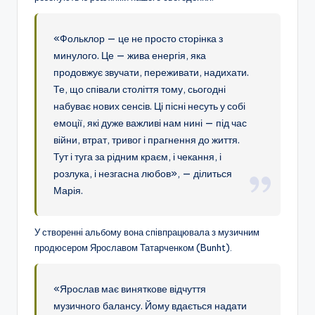
«Фольклор — це не просто сторінка з
минулого. Це — жива енергія, яка
продовжує звучати, переживати, надихати.
Те, що співали століття тому, сьогодні
набуває нових сенсів. Ці пісні несуть у собі
емоції, які дуже важливі нам нині — під час
війни, втрат, тривог і прагнення до життя.
Тут і туга за рідним краєм, і чекання, і
розлука, і незгасна любов», — ділиться
Марія.
У створенні альбому вона співпрацювала з музичним
продюсером Ярославом Татарченком (Bunht).
«Ярослав має виняткове відчуття
музичного балансу. Йому вдається надати