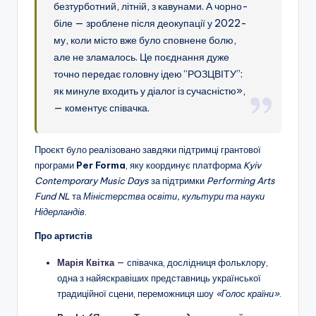
безтурботний, літній, з кавунами. А чорно-
біле — зроблене після деокупації у 2022-
му, коли місто вже було сповнене болю,
але не зламалось. Це поєднання дуже
точно передає головну ідею “РОЗЦВІТУ”:
як минуле входить у діалог із сучасністю»,
— коментує співачка.
Проєкт було реалізовано завдяки підтримці грантової
програми
Per Forma
, яку координує платформа
Kyiv
Contemporary Music Days
за підтримки
Performing Arts
Fund NL
та
Міністерства освіти, культури та науки
Нідерландів
.
Про артистів
Марія Квітка
— співачка, дослідниця фольклору,
одна з найяскравіших представниць української
традиційної сцени, переможниця шоу
«Голос країни»
.