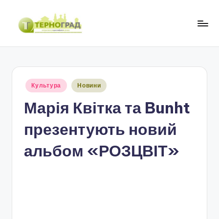
Перейти
до
Т
оперативно.
вмісту
достовірно.
е
цікаво
р
Опубліковано
Культура
Новини
н
у
Марія Квітка та Bunht
о
г
презентують новий
р
альбом «РОЗЦВІТ»
а
д