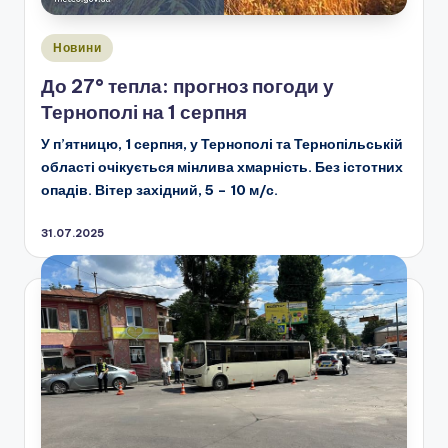
Опубліковано
Новини
у
До 27° тепла: прогноз погоди у
Тернополі на 1 серпня
У п’ятницю, 1 серпня, у Тернополі та Тернопільській
області очікується мінлива хмарність. Без істотних
опадів. Вітер західний, 5 – 10 м/с.
31.07.2025