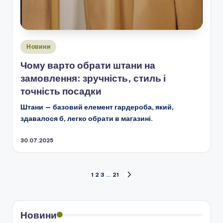
Опубліковано
Новини
у
Чому варто обрати штани на
замовлення: зручність, стиль і
точність посадки
Штани — базовий елемент гардероба, який,
здавалося б, легко обрати в магазині.
30.07.2025
Пагінація
1
2
3
…
21
НАСТУПНА
СТОРІНКА
записів
Новини