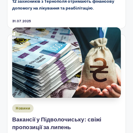
12 захисників з Тернополя отримають фінансову
допомогу на лікування та реабілітацію.
31.07.2025
Опубліковано
Новини
у
Вакансії у Підволочиську: свіжі
пропозиції за липень