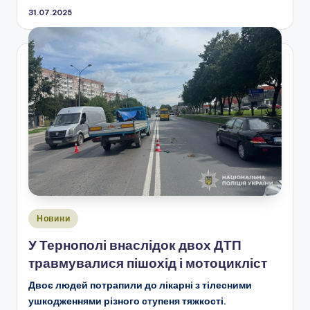
31.07.2025
Опубліковано
Новини
у
У Тернополі внаслідок двох ДТП
травмувалися пішохід і мотоцикліст
Двоє людей потрапили до лікарні з тілесними
ушкодженнями різного ступеня тяжкості.