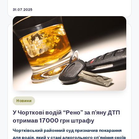
31.07.2025
Опубліковано
Новини
у
У Чорткові водій “Рено” за п’яну ДТП
отримав 17000 грн штрафу
Чортківський районний суд призначив покарання
для водія, який у стані алкогольного сп’яніння скоїв