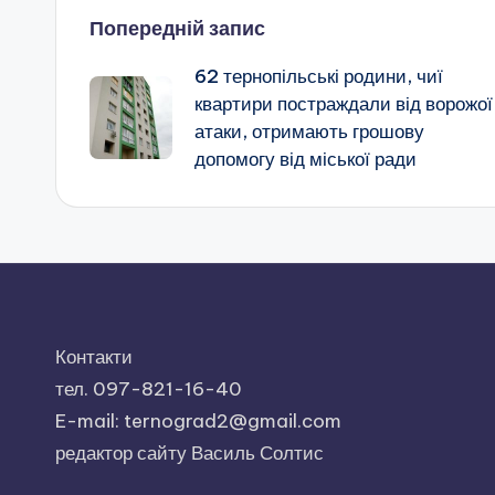
Навігація
Попередній запис
62 тернопільські родини, чиї
по
квартири постраждали від ворожої
атаки, отримають грошову
запису
допомогу від міської ради
Контакти
тел. 097-821-16-40
E-mail: ternograd2@gmail.com
редактор сайту Василь Солтис