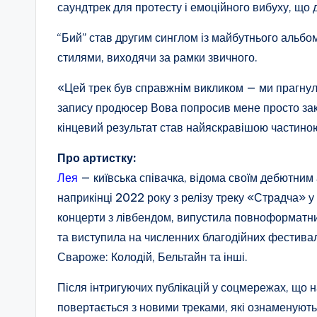
саундтрек для протесту і емоційного вибуху, що 
“Бий” став другим синглом із майбутнього альбо
стилями, виходячи за рамки звичного.
«Цей трек був справжнім викликом — ми прагнули
запису продюсер Вова попросив мене просто закр
кінцевий результат став найяскравішою частиною
Про артистку:
Лея
— київська співачка, відома своїм дебютни
наприкінці 2022 року з релізу треку «Страдча» у 
концерти з лівбендом, випустила повноформатний
та виступила на численних благодійних фестива
Свароже: Колодій, Бельтайн та інші.
Після інтригуючих публікацій у соцмережах, що 
повертається з новими треками, які ознаменують