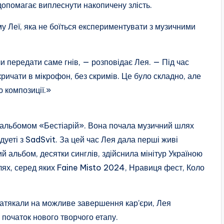
допомагає виплеснути накопичену злість.
му Леї, яка не боїться експериментувати з музичними
 передати саме гнів, — розповідає Лея. — Під час
ичати в мікрофон, без скримів. Це було складно, але
 композиції.»
м альбомом «Бестіарій». Вона почала музичний шлях
дуеті з SadSvit. За цей час Лея дала перші живі
 альбом, десятки синглів, здійснила мінітур Україною
лях, серед яких Faine Misto 2024, Нравиця фест, Коло
натякали на можливе завершення кар’єри, Лея
 початок нового творчого етапу.