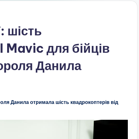
: шість
I Mavic для бійців
короля Данила
роля Данила отримала шість квадрокоптерів від