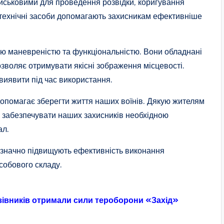
ійськовими для проведення розвідки, коригування
 технічні засоби допомагають захисникам ефективніше
ю маневреністю та функціональністю. Вони обладнані
зволяє отримувати якісні зображення місцевості.
виявити під час використання.
 допомагає зберегти життя наших воїнів. Дякую жителям
ь забезпечувати наших захисників необхідною
ал.
би значно підвищують ефективність виконання
собового складу.
азівників отримали сили тероборони «Захід»