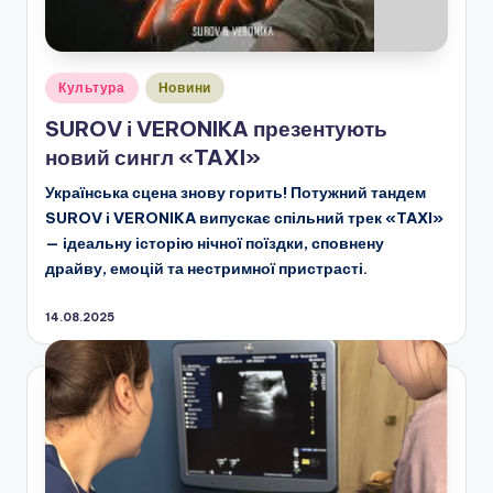
Опубліковано
Культура
Новини
у
SUROV і VERONIKA презентують
новий сингл «TAXI»
Українська сцена знову горить! Потужний тандем
SUROV і VERONIKA випускає спільний трек «TAXI»
— ідеальну історію нічної поїздки, сповнену
драйву, емоцій та нестримної пристрасті.
14.08.2025