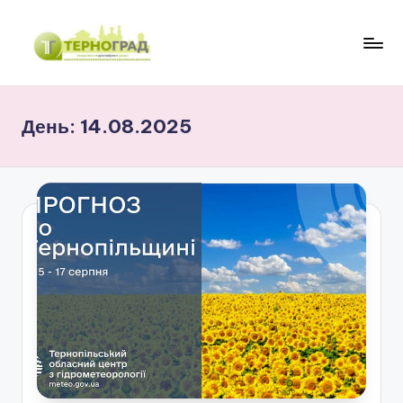
Перейти
до
Т
оперативно.
вмісту
достовірно.
е
цікаво
День:
14.08.2025
р
н
о
г
р
а
д