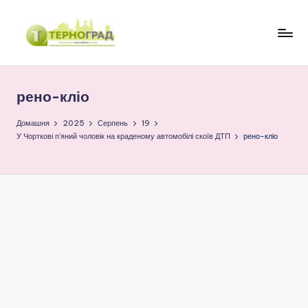
Перейти
до
Т
оперативно.
вмісту
достовірно.
е
цікаво
рено-кліо
р
н
Домашня
2025
Серпень
19
У Чорткові п’яний чоловік на краденому автомобілі скоїв ДТП
рено-кліо
о
г
р
а
д