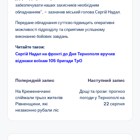
забезпечувати наших захисників необхідним
обладнанням”, – зазначив міський голова Сергій Надал.
Передане обладнання суттєво підвищить оперативні
можливості підрозділу та сприятиме успішному
виконанню бойових завдань.
Читайте також:
Сергій Надал на фронті до Дня Тернополя вручив
відзнаки воїнам 105 бригади ТрО
Навігація
Попередній запис
Наступний запис
На Кременеччині
Дощі та грози: прогноз
по
спіймали трьох жителів
погоди у Тернополі на
Рівненщини, які
22 серпня
запису
незаконно рубали ліс