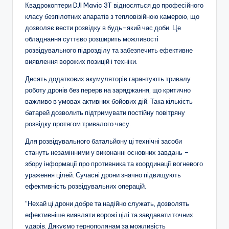
Квадрокоптери DJI Mavic 3T відносяться до професійного
класу безпілотних апаратів з тепловізійною камерою, що
дозволяє вести розвідку в будь-який час доби. Це
обладнання суттєво розширить можливості
розвідувального підрозділу та забезпечить ефективне
виявлення ворожих позицій і техніки.
Десять додаткових акумуляторів гарантують тривалу
роботу дронів без перерв на заряджання, що критично
важливо в умовах активних бойових дій. Така кількість
батарей дозволить підтримувати постійну повітряну
розвідку протягом тривалого часу.
Для розвідувального батальйону ці технічні засоби
стануть незамінними у виконанні основних завдань –
збору інформації про противника та координації вогневого
ураження цілей. Сучасні дрони значно підвищують
ефективність розвідувальних операцій.
“Нехай ці дрони добре та надійно служать, дозволять
ефективніше виявляти ворожі цілі та завдавати точних
ударів. Дякуємо тернополянам за можливість