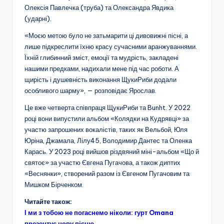
Олексія Павлечка (труба) та Олександра Явдика
(ударні).
«Моєю метою було не затьмарити ці дивовижні пісні, а
лише підкреслити їхню красу сучасними аранжуваннями.
Їхній глибинний зміст, емоції та мудрість, закладені
нашими предками, надихали мене під час роботи. А
щирість і душевність виконання ЩукиРиби додали
особливого шарму», — розповідає Ярослав.
Це вже четверта співпраця ЩукиРиби та Bunht. У 2022
році вони випустили альбом «Колядки на Кудрявці» за
участю запрошених вокалістів, таких як Вельбой, Юля
Юріна, Джамала, Лілу45, Володимир Дантес та Оленка
Карась. У 2023 році вийшов різдвяний міні-альбом «Що й
святоє» за участю Євгена Пугачова, а також диптих
«Веснянки», створений разом із Євгеном Пугачовим та
Мишком Бірченком.
Читайте також:
І ми з тобою не погаснемо ніколи: гурт Omana
презентує нову пісню