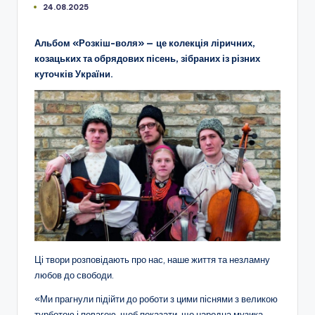
24.08.2025
Альбом «Розкіш-воля» — це колекція ліричних,
козацьких та обрядових пісень, зібраних із різних
куточків України.
Ці твори розповідають про нас, наше життя та незламну
любов до свободи.
«Ми прагнули підійти до роботи з цими піснями з великою
турботою і повагою, щоб показати, що народна музика