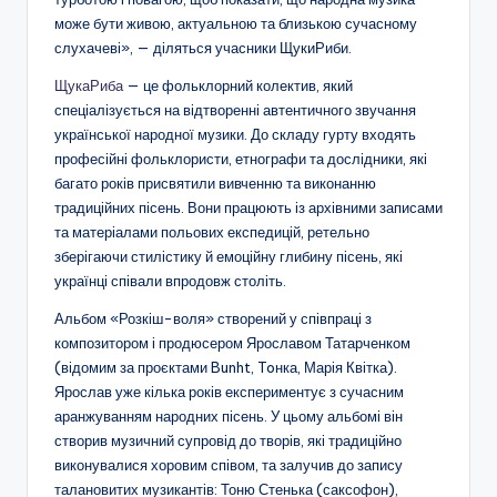
може бути живою, актуальною та близькою сучасному
слухачеві», — діляться учасники ЩукиРиби.
ЩукаРиба
— це фольклорний колектив, який
спеціалізується на відтворенні автентичного звучання
української народної музики. До складу гурту входять
професійні фольклористи, етнографи та дослідники, які
багато років присвятили вивченню та виконанню
традиційних пісень. Вони працюють із архівними записами
та матеріалами польових експедицій, ретельно
зберігаючи стилістику й емоційну глибину пісень, які
українці співали впродовж століть.
Альбом «Розкіш-воля» створений у співпраці з
композитором і продюсером Ярославом Татарченком
(відомим за проєктами Bunht, Toнка, Марія Квітка).
Ярослав уже кілька років експериментує з сучасним
аранжуванням народних пісень. У цьому альбомі він
створив музичний супровід до творів, які традиційно
виконувалися хоровим співом, та залучив до запису
талановитих музикантів: Тоню Стенька (саксофон),