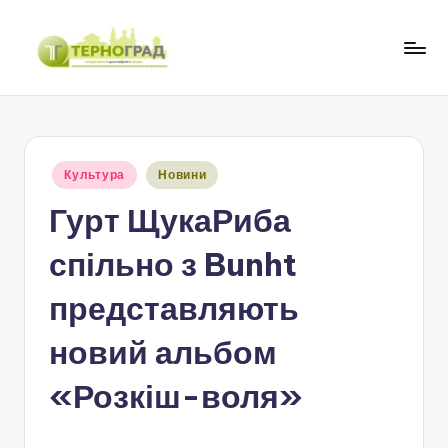
Перейти
до
Т
оперативно.
вмісту
достовірно.
е
цікаво
р
Опубліковано
Культура
Новини
н
у
Гурт ЩукаРиба
о
г
спільно з Bunht
р
представляють
а
новий альбом
д
«Розкіш-воля»