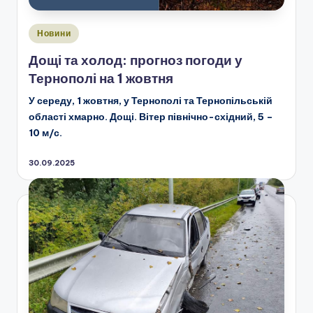
Опубліковано
Новини
у
Дощі та холод: прогноз погоди у
Тернополі на 1 жовтня
У середу, 1 жовтня, у Тернополі та Тернопільській
області хмарно. Дощі. Вітер північно-східний, 5 –
10 м/с.
30.09.2025