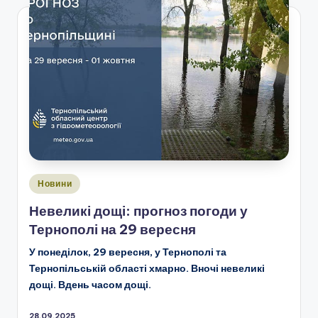
Опубліковано
Новини
у
Невеликі дощі: прогноз погоди у
Тернополі на 29 вересня
У понеділок, 29 вересня, у Тернополі та
Тернопільській області хмарно. Вночі невеликі
дощі. Вдень часом дощі.
28.09.2025