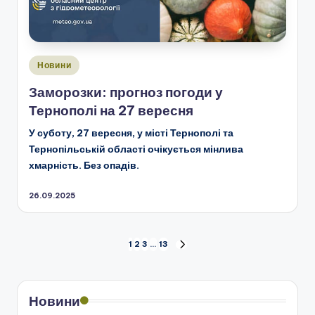
Опубліковано
Новини
у
Заморозки: прогноз погоди у
Тернополі на 27 вересня
У суботу, 27 вересня, у місті Тернополі та
Тернопільській області очікується мінлива
хмарність. Без опадів.
26.09.2025
Пагінація
1
2
3
…
13
НАСТУПНА
СТОРІНКА
записів
Новини