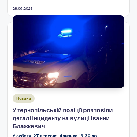
28.09.2025
Опубліковано
Новини
у
У тернопільській поліції розповіли
деталі інциденту на вулиці Іванни
Блажкевич
У суботу, 27 вересня, близько 19:30 до