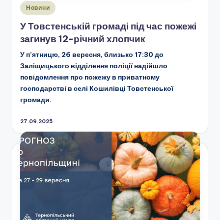
Опубліковано
Новини
у
У Товстенській громаді під час пожежі
загинув 12-річний хлопчик
У п’ятницю, 26 вересня, близько 17:30 до
Заліщицького відділення поліції надійшло
повідомлення про пожежу в приватному
господарстві в селі Кошилівці Товстенської
громади.
27.09.2025