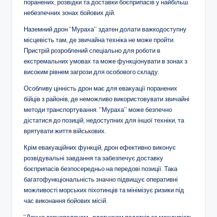
поранених, розвідки та доставки боєприпасів у найбільш
небезпечних зонах бойових дій.
Наземний дрон “Мураха” здатен долати важкодоступну
місцевість там, де звичайна техніка не може пройти.
Пристрій розроблений спеціально для роботи в
екстремальних умовах та може функціонувати в зонах з
високим рівнем загрози для особового складу.
Особливу цінність дрон має для евакуації поранених
бійців з районів, де неможливо використовувати звичайні
методи транспортування. “Мураха” може безпечно
дістатися до позицій, недоступних для іншої техніки, та
врятувати життя військових.
Крім евакуаційних функцій, дрон ефективно виконує
розвідувальні завдання та забезпечує доставку
боєприпасів безпосередньо на передові позиції. Така
багатофункціональність значно підвищує оперативні
можливості морських піхотинців та мінімізує ризики під
час виконання бойових місій.