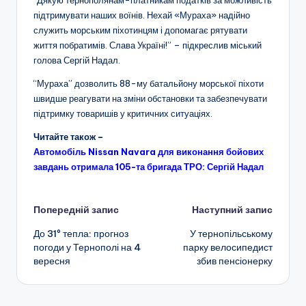
“Дякую тернополянам-платникам податків за можливість
підтримувати наших воїнів. Нехай «Мураха» надійно
служить морським піхотинцям і допомагає рятувати
життя побратимів. Слава Україні!” – підкреслив міський
голова Сергій Надал.
“Мураха” дозволить 88-му батальйону морської піхоти
швидше реагувати на зміни обстановки та забезпечувати
підтримку товаришів у критичних ситуаціях.
Читайте також –
Автомобіль Nissan Navara для виконання бойових
завдань отримала 105-та бригада ТРО: Сергій Надал
Навігація
Попередній запис
Наступний запис
До 31º тепла: прогноз
У тернопільському
по
погоди у Тернополі на 4
парку велосипедист
вересня
збив пенсіонерку
запису