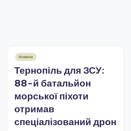
Опубліковано
Новини
у
Тернопіль для ЗСУ:
88-й батальйон
морської піхоти
отримав
спеціалізований дрон