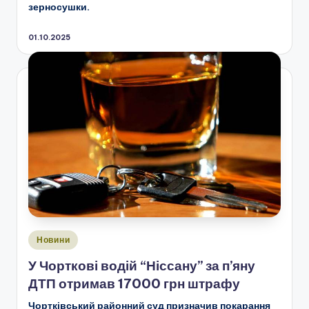
зерносушки.
01.10.2025
Опубліковано
Новини
у
У Чорткові водій “Ніссану” за п’яну
ДТП отримав 17000 грн штрафу
Чортківський районний суд призначив покарання