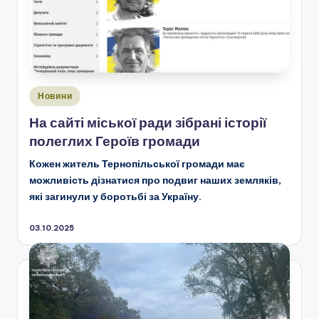
Опубліковано
Новини
у
На сайті міської ради зібрані історії
полеглих Героїв громади
Кожен житель Тернопільської громади має
можливість дізнатися про подвиг наших земляків,
які загинули у боротьбі за Україну.
03.10.2025