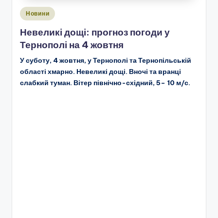
Опубліковано
Новини
у
Невеликі дощі: прогноз погоди у
Тернополі на 4 жовтня
У суботу, 4 жовтня, у Тернополі та Тернопільській
області хмарно. Невеликі дощі. Вночі та вранці
слабкий туман. Вітер північно-східний, 5– 10 м/с.