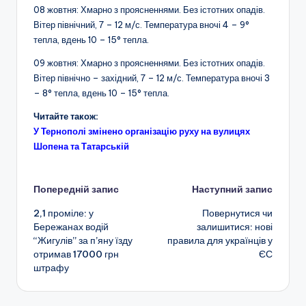
08 жовтня: Хмарно з проясненнями. Без істотних опадів.
Вітер північний, 7 – 12 м/с. Температура вночі 4 – 9°
тепла, вдень 10 – 15° тепла.
09 жовтня: Хмарно з проясненнями. Без істотних опадів.
Вітер північно – західний, 7 – 12 м/с. Температура вночі 3
– 8° тепла, вдень 10 – 15° тепла.
Читайте також:
У Тернополі змінено організацію руху на вулицях
Шопена та Татарській
Навігація
Попередній запис
Наступний запис
2,1 проміле: у
Повернутися чи
по
Бережанах водій
залишитися: нові
“Жигулів” за п’яну їзду
правила для українців у
запису
отримав 17000 грн
ЄС
штрафу