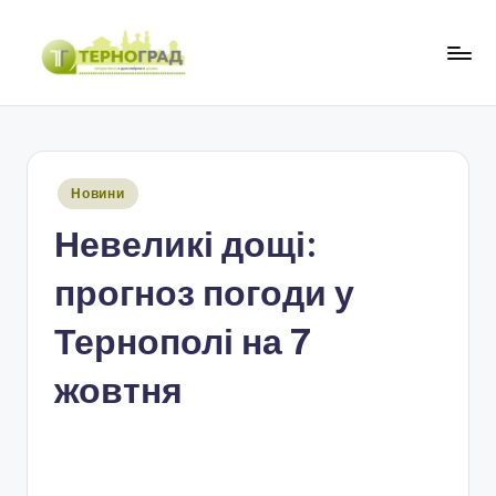
Перейти
до
Т
оперативно.
вмісту
достовірно.
е
цікаво
р
Опубліковано
Новини
н
у
Невеликі дощі:
о
г
прогноз погоди у
р
Тернополі на 7
а
жовтня
д