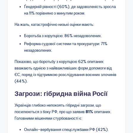
Ґендерній рівності (60%), де задоволеність зросла
на 11% порівняно з минулим роком.
На жаль, катастрофічно низькі оцінки мають:
Боротьба з корупцією: 86% незадоволених.
Реформа судової системи та прокуратури: 71%
незадоволених.
Показово, що боротьбу з корупцією 62% опитаних
вважають однією з найважливіших форм допомоги від
ЄС, поряд із підтримкою розслідування воєнних злочинів
(44%).
Загрози: гібридна війна Росії
Українців глибоко непокоять гібридні загрози, що
посилюються з боку РФ, про що заявив
81%
опитаних.
Головними мішенями стурбованості є:
Онлайн-вербування спецслужбами РФ (42%).