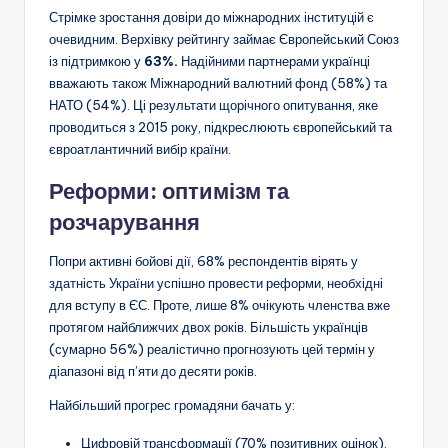
Стрімке зростання довіри до міжнародних інституцій є
очевидним. Верхівку рейтингу займає Європейський Союз
із підтримкою у
63%.
Надійними партнерами українці
вважають також Міжнародний валютний фонд (58%) та
НАТО (54%). Ці результати щорічного опитування, яке
проводиться з 2015 року, підкреслюють європейський та
євроатлантичний вибір країни.
Реформи: оптимізм та
розчарування
Попри активні бойові дії, 68% респондентів вірять у
здатність України успішно провести реформи, необхідні
для вступу в ЄС. Проте, лише 8% очікують членства вже
протягом найближчих двох років. Більшість українців
(сумарно 56%) реалістично прогнозують цей термін у
діапазоні від п’яти до десяти років.
Найбільший прогрес громадяни бачать у:
Цифровій трансформації (70% позитивних оцінок).