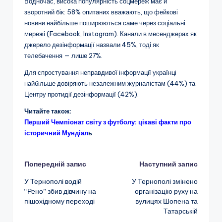
Водночас, висока популярність соцмереж має й
зворотний бік: 58% опитаних вважають, що фейкові
новини найбільше поширюються саме через соціальні
мережі (Facebook, Instagram). Канали в месенджерах як
джерело дезінформації назвали 45%, тоді як
телебачення — лише 27%.
Для спростування неправдивої інформації українці
найбільше довіряють незалежним журналістам (44%) та
Центру протидії дезінформації (42%).
Читайте також:
Перший Чемпіонат світу з футболу: цікаві факти про
історичний Мундіал
ь
Навігація
Попередній запис
Наступний запис
У Тернополі водій
У Тернополі змінено
по
“Рено” збив дівчину на
організацію руху на
пішохідному переході
вулицях Шопена та
запису
Татарській