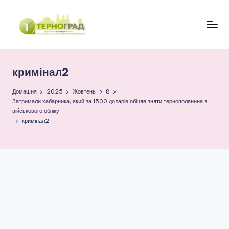
Перейти
до
Т
оперативно.
вмісту
достовірно.
е
цікаво
кримінал2
р
н
Домашня
2025
Жовтень
8
Затримали хабарника, який за 1500 доларів обіцяв зняти тернополянина з
о
військового обліку
кримінал2
г
р
а
д