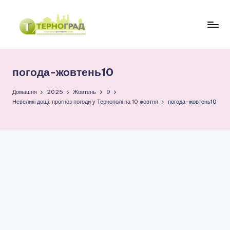
Перейти
до
Т
оперативно.
вмісту
достовірно.
е
цікаво
погода-жовтень10
р
н
Домашня
2025
Жовтень
9
Невеликі дощі: прогноз погоди у Тернополі на 10 жовтня
погода-жовтень10
о
г
р
а
д