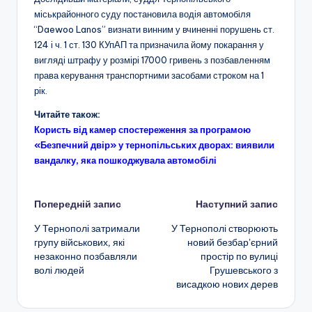
міськрайонного суду постановила водія автомобіля
“Daewoo Lanos” визнати винним у вчиненні порушень ст.
124 і ч. 1 ст. 130 КУпАП та призначила йому покарання у
вигляді штрафу у розмірі 17000 гривень з позбавленням
права керування транспортними засобами строком на 1
рік.
Читайте також:
Користь від камер спостереження за програмою
«Безпечний двір» у тернопільських дворах: виявили
вандалку, яка пошкоджувала автомобілі
Навігація
Попередній запис
Наступний запис
У Тернополі затримали
У Тернополі створюють
по
групу військових, які
новий безбарʼєрний
незаконно позбавляли
простір по вулиці
запису
волі людей
Грушевського з
висадкою нових дерев