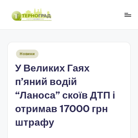
Перейти
до
Т
оперативно.
вмісту
достовірно.
е
цікаво
р
Опубліковано
Новини
н
у
У Великих Гаях
о
г
п’яний водій
р
“Ланоса” скоїв ДТП і
а
отримав 17000 грн
д
штрафу