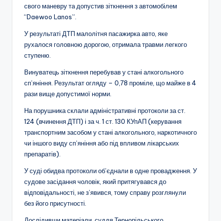
свого маневру та допустив зіткнення з автомобілем
“Daewoo Lanos”.
У результаті ДТП малолітня пасажирка авто, яке
рухалося головною дорогою, отримала травми легкого
ступеню.
Винуватець зіткнення перебував у стані алкогольного
сп’яніння. Результат огляду – 0,78 проміле, що майже в 4
рази вище допустимої норми.
На порушника склали адміністративні протоколи за ст.
124 (вчинення ДТП) і за ч. 1 ст. 130 КУпАП (керування
транспортним засобом у стані алкогольного, наркотичного
чи іншого виду сп’яніння або під впливом лікарських
препаратів).
У суді обидва протоколи об’єднали в одне провадження. У
судове засідання чоловік, який притягувався до
відповідальності, не з’явився, тому справу розглянули
без його присутності.
Дослідивши матеріали, суддя Тернопільського