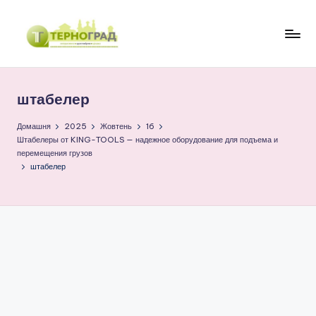
Перейти
до
Т
оперативно.
вмісту
достовірно.
е
цікаво
штабелер
р
н
Домашня
2025
Жовтень
16
Штабелеры от KING-TOOLS — надежное оборудование для подъема и
о
перемещения грузов
штабелер
г
р
а
д