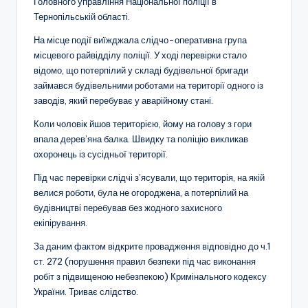
Головного управління Національної поліції в
Тернопільській області.
На місце події виїжджала слідчо-оперативна група
місцевого райвідділу поліції. У ході перевірки стало
відомо, що потерпілий у складі будівельної бригади
займався будівельними роботами на території одного із
заводів, який перебуває у аварійному стані.
Коли чоловік йшов територією, йому на голову з гори
впала дерев’яна балка. Швидку та поліцію викликав
охоронець із сусідньої території.
Під час перевірки слідчі з’ясували, що територія, на якій
велися роботи, була не огороджена, а потерпілий на
будівництві перебував без жодного захисного
екіпірування.
За даним фактом відкрите провадження відповідно до ч.1
ст. 272 (порушення правил безпеки під час виконання
робіт з підвищеною небезпекою) Кримінального кодексу
України. Триває слідство.