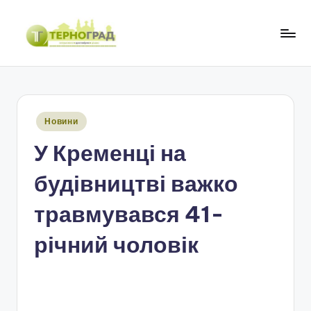
Перейти
до
Т
оперативно.
вмісту
достовірно.
е
цікаво
р
Опубліковано
Новини
н
у
У Кременці на
о
г
будівництві важко
р
травмувався 41-
а
річний чоловік
д