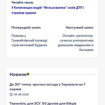
Читайте також:
У Копичинцях водій “Фольксвагена” скоїв ДТП і
отримав травми
Навігація
Попередній запис
Наступний запис
Пожежа у
Онлайн-репетитор:
по
Гримайлівській громаді:
сучасна альтернатива
горів житловий будинок
домашнім завданням із
запису
батьками
Новини
До 30° тепла: прогноз погоди у Тернополі на 7
серпня
06.08.2026
Тернопіль для ЗСУ: 50 дронів для бійців