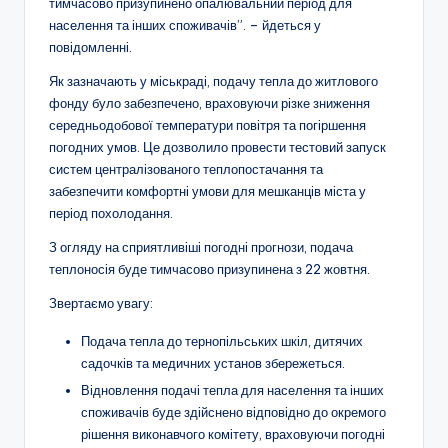
тимчасово призупинено опалювальний період для
населення та інших споживачів”. – йдеться у
повідомленні.
Як зазначають у міськраді, подачу тепла до житлового
фонду було забезпечено, враховуючи різке зниження
середньодобової температури повітря та погіршення
погодних умов. Це дозволило провести тестовий запуск
систем централізованого теплопостачання та
забезпечити комфортні умови для мешканців міста у
період похолодання.
З огляду на сприятливіші погодні прогнози, подача
теплоносія буде тимчасово призупинена з 22 жовтня.
Звертаємо увагу:
Подача тепла до тернопільських шкіл, дитячих
садочків та медичних установ збережеться.
Відновлення подачі тепла для населення та інших
споживачів буде здійснено відповідно до окремого
рішення виконавчого комітету, враховуючи погодні