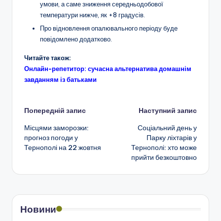
умови, а саме зниження середньодобової
температури нижче, як +8 градусів.
Про відновлення опалювального періоду буде
повідомлено додатково.
Читайте також:
Онлайн-репетитор: сучасна альтернатива домашнім
завданням із батьками
Навігація
Попередній запис
Наступний запис
Місцями заморозки:
Соціальний день у
по
прогноз погоди у
Парку ліхтарів у
Тернополі на 22 жовтня
Тернополі: хто може
запису
прийти безкоштовно
Новини