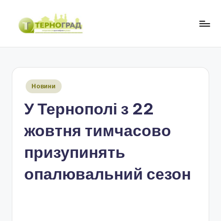
Перейти
до
Т
оперативно.
вмісту
достовірно.
е
цікаво
р
Опубліковано
Новини
н
у
У Тернополі з 22
о
г
жовтня тимчасово
р
призупинять
а
опалювальний сезон
д