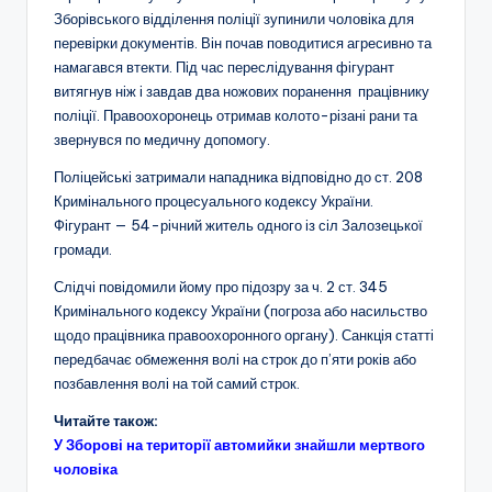
Зборівського відділення поліції зупинили чоловіка для
перевірки документів. Він почав поводитися агресивно та
намагався втекти. Під час переслідування фігурант
витягнув ніж і завдав два ножових поранення працівнику
поліції. Правоохоронець отримав колото-різані рани та
звернувся по медичну допомогу.
Поліцейські затримали нападника відповідно до ст. 208
Кримінального процесуального кодексу України.
Фігурант — 54-річний житель одного із сіл Залозецької
громади.
Слідчі повідомили йому про підозру за ч. 2 ст. 345
Кримінального кодексу України (погроза або насильство
щодо працівника правоохоронного органу). Санкція статті
передбачає обмеження волі на строк до п’яти років або
позбавлення волі на той самий строк.
Читайте також:
У Зборові на території автомийки знайшли мертвого
чоловіка