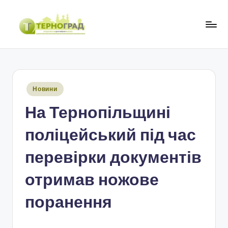
Перейти
до
Т
оперативно.
вмісту
достовірно.
е
цікаво
р
Опубліковано
Новини
н
у
На Тернопільщині
о
г
поліцейський під час
р
перевірки документів
а
отримав ножове
д
поранення