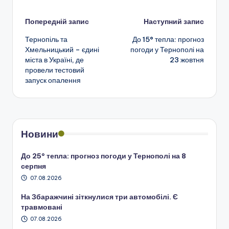
Навігація
Попередній запис
Наступний запис
Тернопіль та
До 15° тепла: прогноз
по
Хмельницький – єдині
погоди у Тернополі на
міста в Україні, де
23 жовтня
запису
провели тестовий
запуск опалення
Новини
До 25° тепла: прогноз погоди у Тернополі на 8
серпня
07.08.2026
На Збаражчині зіткнулися три автомобілі. Є
травмовані
07.08.2026