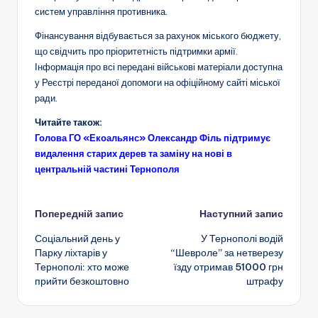
систем управління противника.
Фінансування відбувається за рахунок міського бюджету,
що свідчить про пріоритетність підтримки армії.
Інформація про всі передані військові матеріали доступна
у Реєстрі переданої допомоги на офіційному сайті міської
ради.
Читайте також:
Голова ГО «Екоальянс» Олександр Філь підтримує
видалення старих дерев та заміну на нові в
центральній частині Тернополя
Навігація
Попередній запис
Наступний запис
Соціальний день у
У Тернополі водій
по
Парку ліхтарів у
“Шевроле” за нетверезу
Тернополі: хто може
їзду отримав 51000 грн
запису
прийти безкоштовно
штрафу