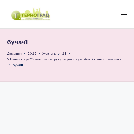
Перейти
до
Т
оперативно.
вмісту
достовірно.
е
цікаво
бучач1
р
н
Домашня
2025
Жовтень
28
У Бучачі водій “Опеля” під час руху заднім ходом збив 9-річного хлопчика
о
бучач1
г
р
а
д