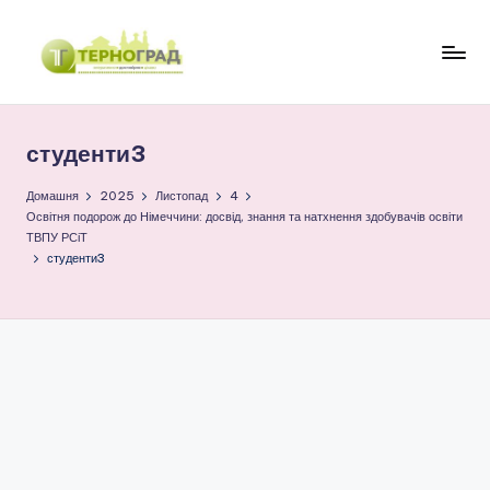
Перейти
до
Т
оперативно.
вмісту
достовірно.
е
цікаво
студенти3
р
н
Домашня
2025
Листопад
4
Освітня подорож до Німеччини: досвід, знання та натхнення здобувачів освіти
о
ТВПУ РСіТ
студенти3
г
р
а
д