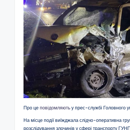
Про це
повідомляють
у прес-службі Головного у
На місце події виїжджала слідчо-оперативна група
розслідування злочинів у сфері транспорту ГУНП 