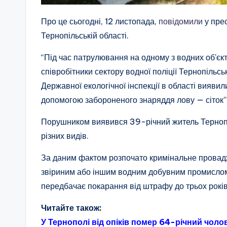
Про це сьогодні, 12 листопада,
повідомили
у прес
Тернопільській області.
“Під час патрулювання на одному з водних об’єкт
співробітники сектору водної поліції Тернопільс
Державної екологічної інспекції в області виявил
допомогою забороненого знаряддя лову — сіток”.
Порушником виявився 39-річний житель Тернопо
різних видів.
За даним фактом розпочато кримінальне провадже
звіриним або іншим водним добувним промислом)
передбачає покарання від штрафу до трьох рокі
Читайте також:
У Тернополі від опіків помер 64-річний чолов