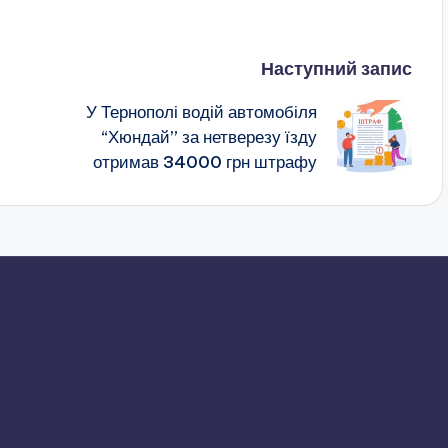
Наступний запис
У Тернополі водій автомобіля
“Хюндай” за нетверезу їзду
отримав 34000 грн штрафу