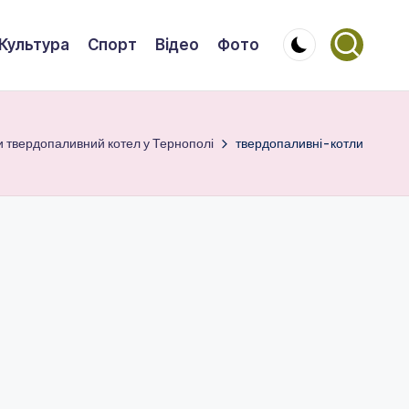
Культура
Спорт
Відео
Фото
и твердопаливний котел у Тернополі
твердопаливні-котли