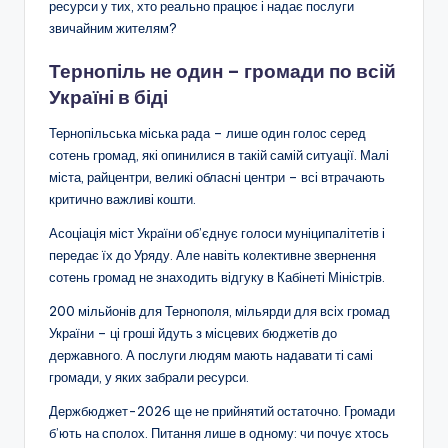
ресурси у тих, хто реально працює і надає послуги
звичайним жителям?
Тернопіль не один – громади по всій
Україні в біді
Тернопільська міська рада – лише один голос серед
сотень громад, які опинилися в такій самій ситуації. Малі
міста, райцентри, великі обласні центри – всі втрачають
критично важливі кошти.
Асоціація міст України об’єднує голоси муніципалітетів і
передає їх до Уряду. Але навіть колективне звернення
сотень громад не знаходить відгуку в Кабінеті Міністрів.
200 мільйонів для Тернополя, мільярди для всіх громад
України – ці гроші йдуть з місцевих бюджетів до
державного. А послуги людям мають надавати ті самі
громади, у яких забрали ресурси.
Держбюджет-2026 ще не прийнятий остаточно. Громади
б’ють на сполох. Питання лише в одному: чи почує хтось