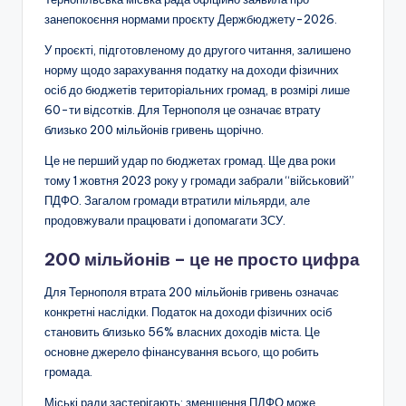
занепокоєння нормами проєкту Держбюджету-2026.
У проєкті, підготовленому до другого читання, залишено
норму щодо зарахування податку на доходи фізичних
осіб до бюджетів територіальних громад, в розмірі лише
60-ти відсотків. Для Тернополя це означає втрату
близько 200 мільйонів гривень щорічно.
Це не перший удар по бюджетах громад. Ще два роки
тому 1 жовтня 2023 року у громади забрали “військовий”
ПДФО. Загалом громади втратили мільярди, але
продовжували працювати і допомагати ЗСУ.
200 мільйонів – це не просто цифра
Для Тернополя втрата 200 мільйонів гривень означає
конкретні наслідки. Податок на доходи фізичних осіб
становить близько 56% власних доходів міста. Це
основне джерело фінансування всього, що робить
громада.
Міські ради застерігають: зменшення ПДФО може