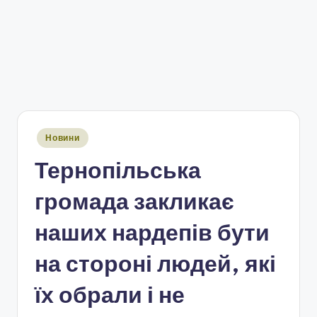
Опубліковано
Новини
у
Тернопільська
громада закликає
наших нардепів бути
на стороні людей, які
їх обрали і не