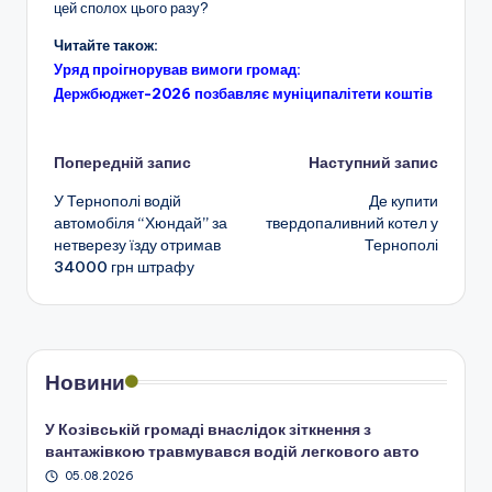
цей сполох цього разу?
Читайте також:
Уряд проігнорував вимоги громад:
Держбюджет-2026 позбавляє муніципалітети коштів
Навігація
Попередній запис
Наступний запис
У Тернополі водій
Де купити
по
автомобіля “Хюндай” за
твердопаливний котел у
нетверезу їзду отримав
Тернополі
запису
34000 грн штрафу
Новини
У Козівській громаді внаслідок зіткнення з
вантажівкою травмувався водій легкового авто
05.08.2026