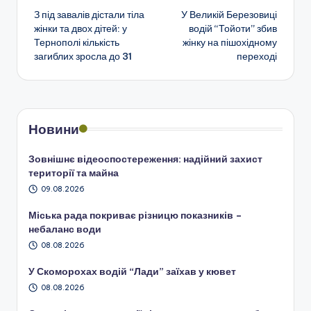
З під завалів дістали тіла
У Великій Березовиці
по
жінки та двох дітей: у
водій “Тойоти” збив
Тернополі кількість
жінку на пішохідному
запису
загиблих зросла до 31
переході
Новини
Зовнішнє відеоспостереження: надійний захист
території та майна
09.08.2026
Міська рада покриває різницю показників –
небаланс води
08.08.2026
У Скоморохах водій “Лади” заїхав у кювет
08.08.2026