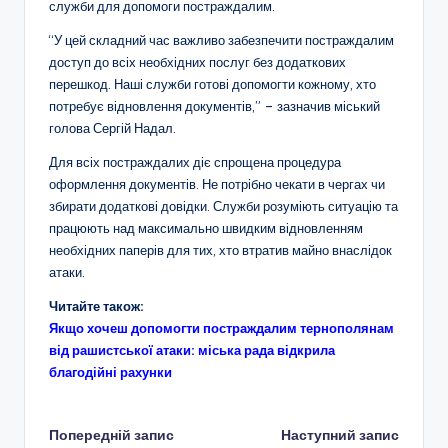
служби для допомоги постраждалим.
“У цей складний час важливо забезпечити постраждалим
доступ до всіх необхідних послуг без додаткових
перешкод. Наші служби готові допомогти кожному, хто
потребує відновлення документів,” – зазначив міський
голова Сергій Надал.
Для всіх постраждалих діє спрощена процедура
оформлення документів. Не потрібно чекати в чергах чи
збирати додаткові довідки. Служби розуміють ситуацію та
працюють над максимально швидким відновленням
необхідних паперів для тих, хто втратив майно внаслідок
атаки.
Читайте також:
Якщо хочеш допомогти постраждалим тернополянам
від рашистської атаки: міська рада відкрила
благодійні рахунки
Навігація
Попередній запис
Наступний запис