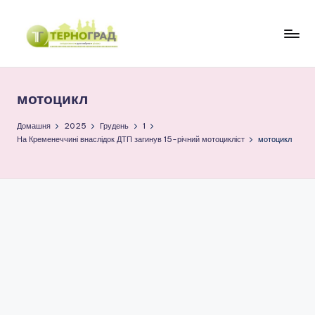
Перейти
до
Т
оперативно.
вмісту
достовірно.
е
цікаво
мотоцикл
р
н
Домашня
2025
Грудень
1
На Кременеччині внаслідок ДТП загинув 15-річний мотоцикліст
мотоцикл
о
г
р
а
д