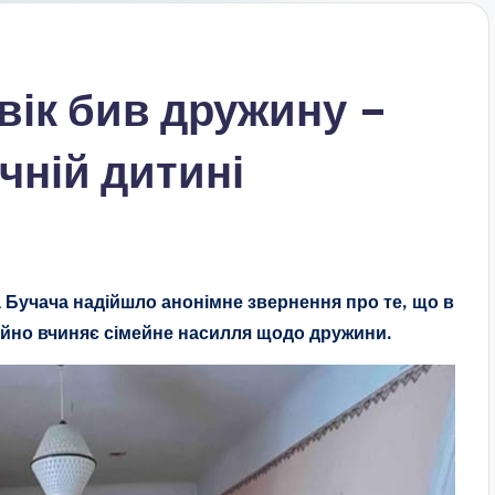
вік бив дружину –
чній дитині
та Бучача надійшло анонімне звернення про те, що в
тійно вчиняє сімейне насилля щодо дружини.