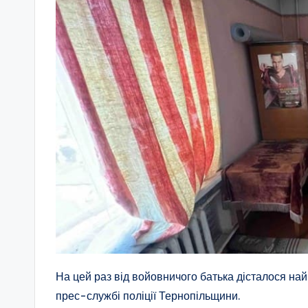
На цей раз від войовничого батька дісталося най
прес-службі поліції Тернопільщини.