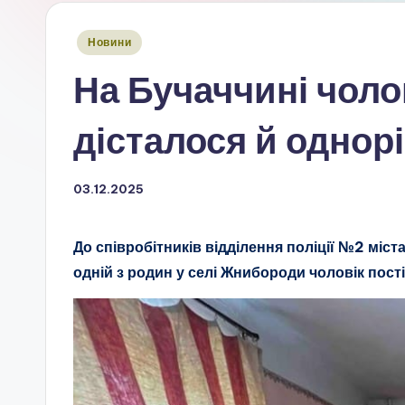
Опубліковано
Новини
у
На Бучаччині чоло
дісталося й однорі
03.12.2025
До співробітників відділення поліції №2 міс
одній з родин у селі Жнибороди чоловік пос