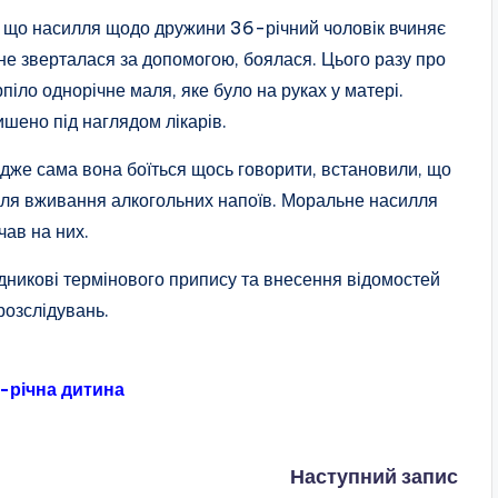
и, що насилля щодо дружини 36-річний чоловік вчиняє
 не зверталася за допомогою, боялася. Цього разу про
рпіло однорічне маля, яке було на руках у матері.
ишено під наглядом лікарів.
 адже сама вона боїться щось говорити, встановили, що
ісля вживання алкогольних напоїв. Моральне насилля
чав на них.
дникові термінового припису та внесення відомостей
розслідувань.
5-річна дитина
Наступний запис