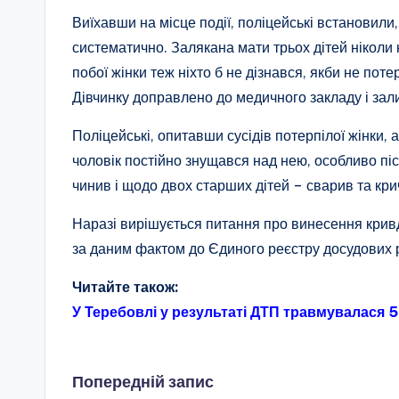
Виїхавши на місце події, поліцейські встановил
систематично. Залякана мати трьох дітей ніколи
побої жінки теж ніхто б не дізнався, якби не поте
Дівчинку доправлено до медичного закладу і зал
Поліцейські, опитавши сусідів потерпілої жінки,
чоловік постійно знущався над нею, особливо п
чинив і щодо двох старших дітей – сварив та кри
Наразі вирішується питання про винесення крив
за даним фактом до Єдиного реєстру досудових 
Читайте також:
У Теребовлі у результаті ДТП травмувалася 
Навігація
Попередній запис