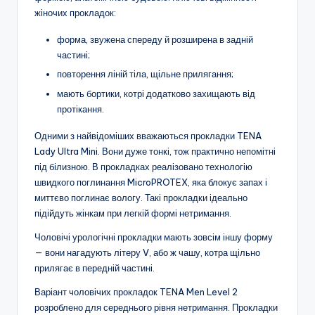
жіночих прокладок:
форма, звужена спереду й розширена в задній
частині;
повторення ліній тіла, щільне прилягання;
мають бортики, котрі додатково захищають від
протікання.
Одними з найвідоміших вважаються прокладки TENA
Lady Ultra Mini. Вони дуже тонкі, тож практично непомітні
під білизною. В прокладках реалізовано технологію
швидкого поглинання MicroPROTEX, яка блокує запах і
миттєво поглинає вологу. Такі прокладки ідеально
підійдуть жінкам при легкій формі нетримання.
Чоловічі урологічні прокладки мають зовсім іншу форму
— вони нагадують літеру V, або ж чашу, котра щільно
прилягає в передній частині.
Варіант чоловічих прокладок TENA Men Level 2
розроблено для середнього рівня нетримання. Прокладки