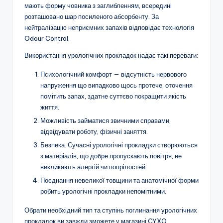
мають форму човника з заглибленням, всередині
розташовано шар посиленого абсорбенту. За
нейтралізацію неприємних запахів відповідає технологія
Odour Control.
Використання урологічних прокладок надає такі переваги:
Психологічний комфорт — відсутність нервового
напруження що випадково щось протече, оточення
помітить запах, здатне суттєво покращити якість
життя.
Можливість займатися звичними справами,
відвідувати роботу, фізичні заняття.
Безпека. Сучасні урологічні прокладки створюються
з матеріалів, що добре пропускають повітря, не
викликають алергій чи попрілостей.
Поєднання невеликої товщини та анатомічної форми
робить урологічні прокладки непомітними.
Обрати необхідний тип та ступінь поглинання урологічних
прокладок ви завжди зможете у магазині CYXO.