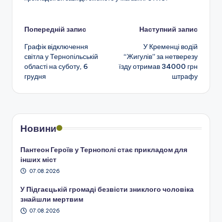
Навігація
Попередній запис
Наступний запис
Графік відключення
У Кременці водій
по
світла у Тернопільській
“Жигулів” за нетверезу
області на суботу, 6
їзду отримав 34000 грн
запису
грудня
штрафу
Новини
Пантеон Героїв у Тернополі стає прикладом для
інших міст
07.08.2026
У Підгаєцькій громаді безвісти зниклого чоловіка
знайшли мертвим
07.08.2026