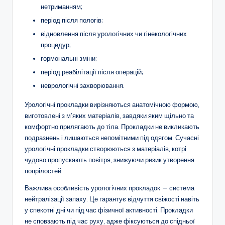
нетриманням;
період після пологів;
відновлення після урологічних чи гінекологічних
процедур;
гормональні зміни;
період реабілітації після операцій;
неврологічні захворювання.
Урологічні прокладки вирізняються анатомічною формою,
виготовлені з м’яких матеріалів, завдяки яким щільно та
комфортно прилягають до тіла. Прокладки не викликають
подразнень і лишаються непомітними під одягом. Сучасні
урологічні прокладки створюються з матеріалів, котрі
чудово пропускають повітря, знижуючи ризик утворення
попрілостей.
Важлива особливість урологічних прокладок — система
нейтралізації запаху. Це гарантує відчуття свіжості навіть
у спекотні дні чи під час фізичної активності. Прокладки
не сповзають під час руху, адже фіксуються до спідньої