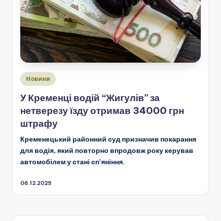
Опубліковано
Новини
у
У Кременці водій “Жигулів” за
нетверезу їзду отримав 34000 грн
штрафу
Кременецький районний суд призначив покарання
для водія, який повторно впродовж року керував
автомобілем у стані сп’яніння.
06.12.2025