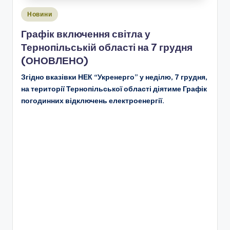
Опубліковано
Новини
у
Графік включення світла у
Тернопільській області на 7 грудня
(ОНОВЛЕНО)
Згідно вказівки НЕК “Укренерго” у неділю, 7 грудня,
на території Тернопільської області діятиме Графік
погодинних відключень електроенергії.