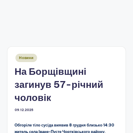
Опубліковано
Новини
у
На Борщівщині
загинув 57-річний
чоловік
09.12.2025
Обгоріле тіло сусіда виявив 8 грудня близько 14:30
житель села Іване-Пусте Чортківського району.