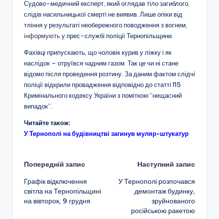
Судово-медичний експерт, який оглядав тіло загиблого,
слідів насильницької смерті не виявив. Лише опіки від
тління у результаті необережного поводження з вогнем,
інформують
у прес-службі поліції Тернопільщини.
Фахівці припускають, що чоловік курив у ліжку і як
наслідок – отруївся чадним газом. Так це чи ні стане
відомо після проведення розтину. За даним фактом слідчі
поліції відкрили провадження відповідно до статті 115
Кримінального кодексу України з поміткою “нещасний
випадок”.
Читайте також:
У Тернополі на будівництві загинув муляр-штукатур
Навігація
Попередній запис
Наступний запис
Графік відключення
У Тернополі розпочався
по
світла на Тернопільщині
демонтаж будинку,
на вівторок, 9 грудня
зруйнованого
запису
російською ракетою