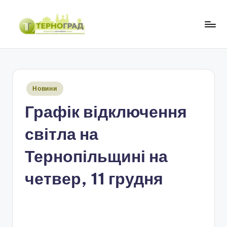
Перейти
до
Т
оперативно.
вмісту
достовірно.
е
цікаво
р
Опубліковано
Новини
н
у
Графік відключення
о
г
світла на
р
Тернопільщині на
а
четвер, 11 грудня
д