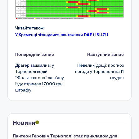
Читайте також:
У Кременці зіткнулися вантажівки DAF і ISUZU
Навігація
Попередній запис
Наступний запис
Драгер зашкалив: у
Невеликі дощі: прогноз
по
Тернополі водій
погоди у Тернополі на 11
“Фольксвагена” за п’яну
грудня
запису
їзду отримав 17000 грн
штрафу
Новини
Пантеон Героїв у Тернополі стає прикладом для