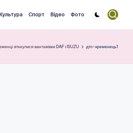
Культура
Спорт
Відео
Фото
еменці зіткнулися вантажівки DAF і ISUZU
дтп-кременець1