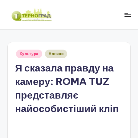
Перейти
до
Т
оперативно.
вмісту
достовірно.
е
цікаво
р
Опубліковано
Культура
Новини
н
у
Я сказала правду на
о
г
камеру: ROMA TUZ
р
представляє
а
найособистіший кліп
д