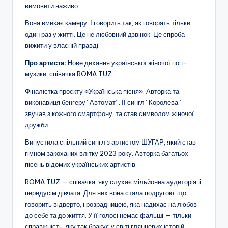
вимовити наживо.
Вона вмикає камеру. І говорить так, як говорять тільки
один раз у житті.
Це не любовний дзвінок. Це спроба
вижити у власній правді.
Про артиста:
Нове дихання української жіночої поп-
музики, співачка ROMA TUZ .
Фіналістка проєкту «Українська пісня». Авторка та
виконавиця бенгеру “Автомат”. ЇЇ сингл “Королева”
звучав з кожного смартфону, та став символом жіночої
дружби.
Випустила спільний сингл з артистом ШУГАР, який став
гімном закоханих влітку 2023 року.
Авторка багатьох
пісень відомих українських артистів.
ROMA TUZ — співачка, яку слухає мільйонна аудиторія, і
передусім дівчата. Для них вона стала подругою, що
говорить відверто, і розрадницею, яка надихає на любов
до себе та до життя. У її голосі немає фальші — тільки
справжність, яку так бракує у світі глянцевих історій.