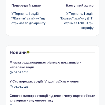
Навігація
Попередній запис
Наступний запис
У Тернополі водій
У Тернополі водій
по
“Жигулів” за п’яну їзду
“Вольво” за п’яну ДТП
отримав 15 діб арешту
отримав 17000 грн
запису
штрафу
Новини
Міська рада покриває різницю показників –
небаланс води
08.08.2026
У Скоморохах водій “Лади” заїхав у кювет
08.08.2026
Сонячні електростанції під ключ: чому варто обрати
альтернативну енергетику