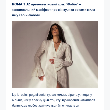
ROMA TUZ презентує новий трек “Фобія” —
танцювальний маніфест про жінку, яка роками жила
не у своїй любові.
Це історія про дві себе: ту, що колись вірила у людину
більше, ніж у власну цінність, і ту, що нарешті навчилася
бачити, де любов закінчується й починається