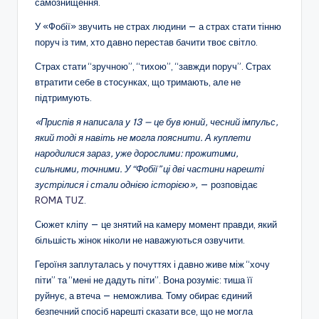
самознищення.
У «Фобії» звучить не страх людини — а страх стати тінню
поруч із тим, хто давно перестав бачити твоє світло.
Страх стати “зручною”, “тихою”, “завжди поруч”. Страх
втратити себе в стосунках, що тримають, але не
підтримують.
«Приспів я написала у 13 — це був юний, чесний імпульс,
який тоді я навіть не могла пояснити.
А куплети
народилися зараз, уже дорослими: прожитими,
сильними, точними.
У “Фобії” ці дві частини нарешті
зустрілися і стали однією історією»,
— розповідає
ROMA TUZ
.
Сюжет кліпу — це знятий на камеру момент правди, який
більшість жінок ніколи не наважуються озвучити.
Героїня заплуталась у почуттях і давно живе між “хочу
піти” та “мені не дадуть піти”. Вона розуміє: тиша її
руйнує, а втеча — неможлива. Тому обирає єдиний
безпечний спосіб нарешті сказати все, що не могла