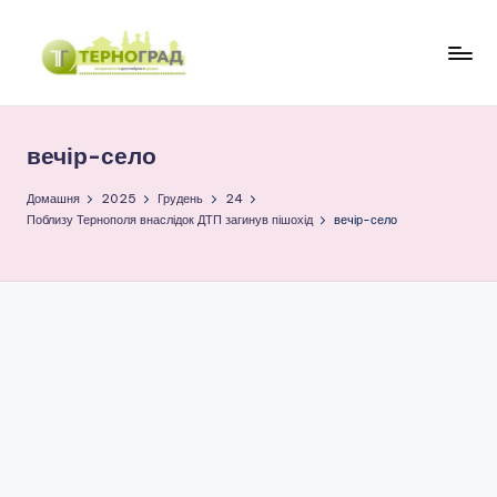
Перейти
до
Т
оперативно.
вмісту
достовірно.
е
цікаво
вечір-село
р
н
Домашня
2025
Грудень
24
Поблизу Тернополя внаслідок ДТП загинув пішохід
вечір-село
о
г
р
а
д