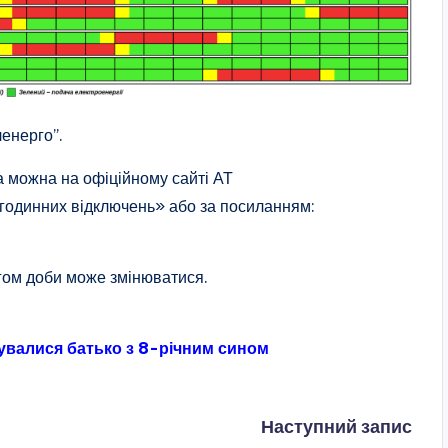
енерго”.
а можна на офіційному сайті АТ
динних відключень» або за посиланням:
гом доби може змінюватися.
увалися батько з 8-річним сином
Наступний запис