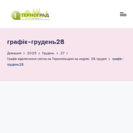
Перейти
до
Т
оперативно.
вмісту
достовірно.
е
цікаво
графік-грудень28
р
н
Домашня
2025
Грудень
27
Графік відключення світла на Тернопільщині на неділю, 28 грудня
графік-
о
грудень28
г
р
а
д