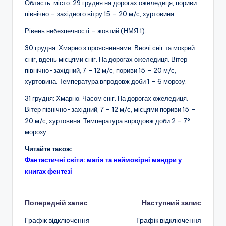
Область: місто: 29 грудня на дорогах ожеледиця, пориви
північно – західного вітру 15 – 20 м/с, хуртовина.
Рівень небезпечності – жовтий (НМЯ 1).
30 грудня: Хмарно з проясненнями. Вночі сніг та мокрий
сніг, вдень місцями сніг. На дорогах ожеледиця. Вітер
північно-західний, 7 – 12 м/с, пориви 15 – 20 м/с,
хуртовина. Температура впродовж доби 1 – 6 морозу.
31 грудня: Хмарно. Часом сніг. На дорогах ожеледиця.
Вітер північно-західний, 7 – 12 м/с, місцями пориви 15 –
20 м/с, хуртовина. Температура впродовж доби 2 – 7°
морозу.
Читайте також:
Фантастичні світи: магія та неймовірні мандри у
книгах фентезі
Навігація
Попередній запис
Наступний запис
Графік відключення
Графік відключення