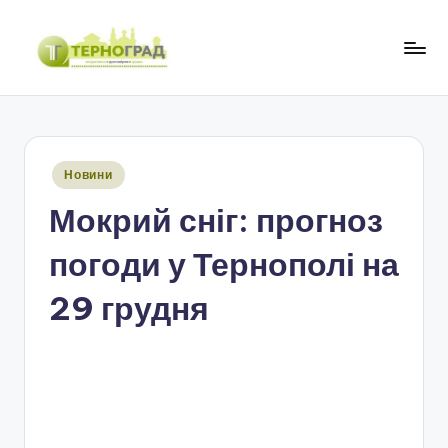
Перейти
до
Т
оперативно.
вмісту
достовірно.
е
цікаво
р
Опубліковано
Новини
н
у
Мокрий сніг: прогноз
о
г
погоди у Тернополі на
р
29 грудня
а
д