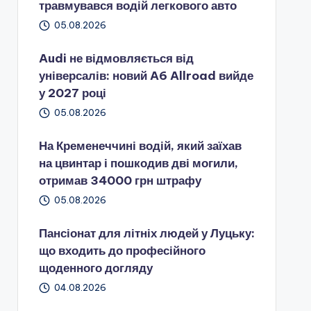
травмувався водій легкового авто
05.08.2026
Audi не відмовляється від
універсалів: новий A6 Allroad вийде
у 2027 році
05.08.2026
На Кременеччині водій, який заїхав
на цвинтар і пошкодив дві могили,
отримав 34000 грн штрафу
05.08.2026
Пансіонат для літніх людей у Луцьку:
що входить до професійного
щоденного догляду
04.08.2026