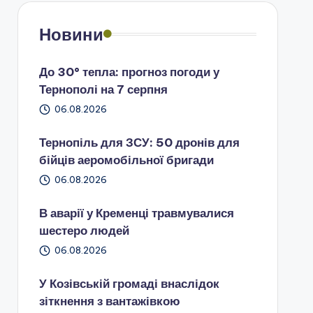
Новини
До 30° тепла: прогноз погоди у
Тернополі на 7 серпня
06.08.2026
Тернопіль для ЗСУ: 50 дронів для
бійців аеромобільної бригади
06.08.2026
В аварії у Кременці травмувалися
шестеро людей
06.08.2026
У Козівській громаді внаслідок
зіткнення з вантажівкою