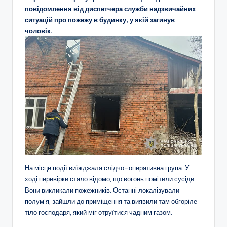
повідомлення від диспетчера служби надзвичайних
ситуацій про пожежу в будинку, у якій загинув
чоловік.
На місце події виїжджала слідчо-оперативна група. У
ході перевірки стало відомо, що вогонь помітили сусіди.
Вони викликали пожежників. Останні локалізували
полум’я, зайшли до приміщення та виявили там обгоріле
тіло господаря, який міг отруїтися чадним газом.