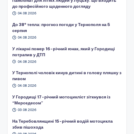
Пансіонат для літніх людей у Луцьку: що входить
до професійного щоденного догляду
04.08.2026
До 38° тепла: прогноз погоди у Тернополя на 5
серпня
04.08.2026
У лікарні помер 16-річний юнак, який у Городищі
потрапив у ДТП
04.08.2026
У Тернополі чоловік кинув дитині в голову пляшку з
пивом
04.08.2026
У Городищі 17-річний мотоцикліст зіткнувся із
“Мерседесом”
03.08.2026
На Теребовлянщині 15-річний водій мотоцикла
збив пішохода