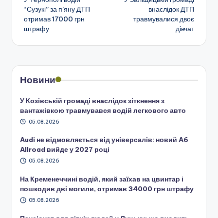
по
“Сузукі” за п’яну ДТП
внаслідок ДТП
отримав 17000 грн
травмувалися двоє
запису
штрафу
дівчат
Новини
У Козівській громаді внаслідок зіткнення з
вантажівкою травмувався водій легкового авто
05.08.2026
Audi не відмовляється від універсалів: новий A6
Allroad вийде у 2027 році
05.08.2026
На Кременеччині водій, який заїхав на цвинтар і
пошкодив дві могили, отримав 34000 грн штрафу
05.08.2026