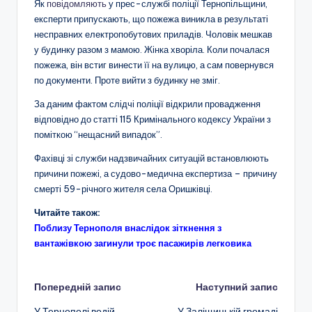
Як
повідомляють
у прес-службі поліції Тернопільщини,
експерти припускають, що пожежа виникла в результаті
несправних електропобутових приладів. Чоловік мешкав
у будинку разом з мамою. Жінка хворіла. Коли почалася
пожежа, він встиг винести її на вулицю, а сам повернувся
по документи. Проте вийти з будинку не зміг.
За даним фактом слідчі поліції відкрили провадження
відповідно до статті 115 Кримінального кодексу України з
поміткою “нещасний випадок”.
Фахівці зі служби надзвичайних ситуацій встановлюють
причини пожежі, а судово-медична експертиза – причину
смерті 59-річного жителя села Оришківці.
Читайте також:
Поблизу Тернополя внаслідок зіткнення з
вантажівкою загинули троє пасажирів легковика
Навігація
Попередній запис
Наступний запис
У Тернополі водій
У Заліщицькій громаді