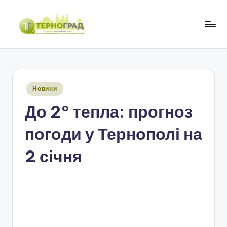
Перейти
до
Т
оперативно.
вмісту
достовірно.
е
цікаво
р
Опубліковано
Новини
н
у
До 2° тепла: прогноз
о
г
погоди у Тернополі на
р
2 січня
а
д