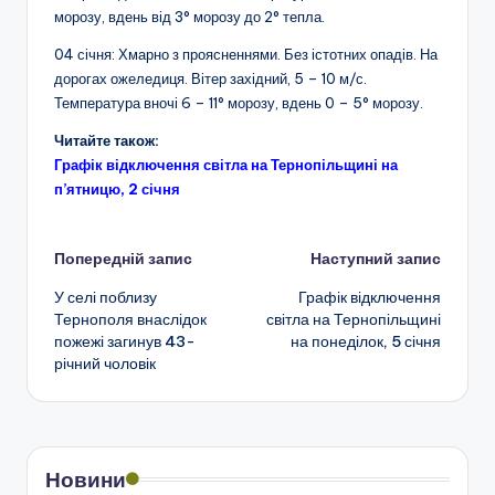
морозу, вдень від 3° морозу до 2° тепла.
04 січня: Хмарно з проясненнями. Без істотних опадів. На
дорогах ожеледиця. Вітер західний, 5 – 10 м/с.
Температура вночі 6 – 11° морозу, вдень 0 – 5° морозу.
Читайте також:
Графік відключення світла на Тернопільщині на
п’ятницю, 2 січня
Навігація
Попередній запис
Наступний запис
У селі поблизу
Графік відключення
по
Тернополя внаслідок
світла на Тернопільщині
пожежі загинув 43-
на понеділок, 5 січня
запису
річний чоловік
Новини