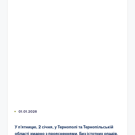
01.01.2026
У п’ятницю, 2 січня, у Тернополі та Тернопільській
області хмарно з проясненнями. Без істотних опадів.