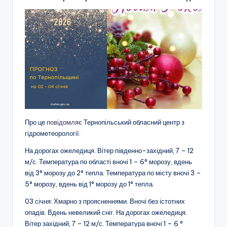
Про це
повідомляє
Тернопільський обласний центр з
гідрометеорології.
На дорогах ожеледиця. Вітер південно-західний, 7 – 12
м/с. Температура по області вночі 1 – 6° морозу, вдень
від 3° морозу до 2° тепла. Температура по місту вночі 3 –
5° морозу, вдень від 1° морозу до 1° тепла.
03 січня: Хмарно з проясненнями. Вночі без істотних
опадів. Вдень невеликий сніг. На дорогах ожеледиця.
Вітер західний, 7 – 12 м/с. Температура вночі 1 – 6 °