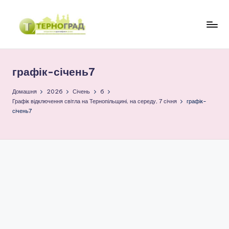
Перейти
до
Т
оперативно.
вмісту
достовірно.
е
цікаво
графік-січень7
р
н
Домашня
2026
Січень
6
Графік відключення світла на Тернопільщині, на середу, 7 січня
графік-
о
січень7
г
р
а
д