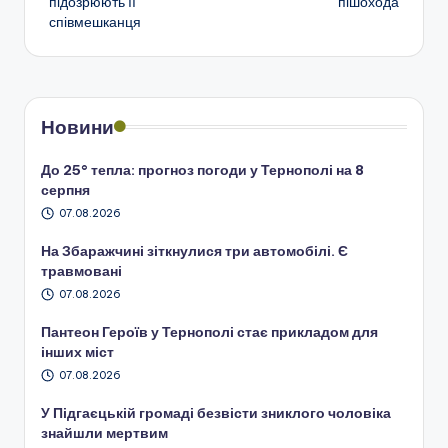
підозрюють її
пішохода
запису
співмешканця
Новини
До 25° тепла: прогноз погоди у Тернополі на 8
серпня
07.08.2026
На Збаражчині зіткнулися три автомобілі. Є
травмовані
07.08.2026
Пантеон Героїв у Тернополі стає прикладом для
інших міст
07.08.2026
У Підгаєцькій громаді безвісти зниклого чоловіка
знайшли мертвим