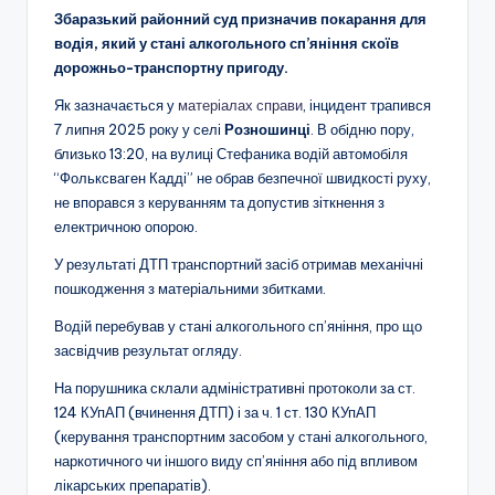
Збаразький районний суд призначив покарання для
водія, який у стані алкогольного сп’яніння скоїв
дорожньо-транспортну пригоду.
Як зазначається у
матеріалах справи
, інцидент трапився
7 липня 2025 року у селі
Розношинці
. В обідню пору,
близько 13:20, на вулиці Стефаника водій автомобіля
“Фольксваген Кадді” не обрав безпечної швидкості руху,
не впорався з керуванням та допустив зіткнення з
електричною опорою.
У результаті ДТП транспортний засіб отримав механічні
пошкодження з матеріальними збитками.
Водій перебував у стані алкогольного сп’яніння, про що
засвідчив результат огляду.
На порушника склали адміністративні протоколи за ст.
124 КУпАП (вчинення ДТП) і за ч. 1 ст. 130 КУпАП
(керування транспортним засобом у стані алкогольного,
наркотичного чи іншого виду сп’яніння або під впливом
лікарських препаратів).