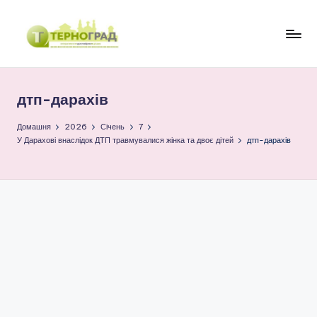
Перейти
до
Т
оперативно.
вмісту
достовірно.
е
цікаво
дтп-дарахів
р
н
Домашня
2026
Січень
7
У Дарахові внаслідок ДТП травмувалися жінка та двоє дітей
дтп-дарахів
о
г
р
а
д